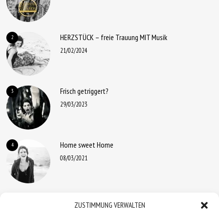
HERZSTÜCK – freie Trauung MIT Musik
2
21/02/2024
Frisch getriggert?
3
29/03/2023
Home sweet Home
4
08/03/2021
Ein „Huhn“ für die HÖHNER
5
ZUSTIMMUNG VERWALTEN
19/01/2021