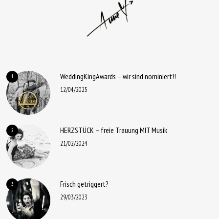
WeddingKingAwards – wir sind nominiert!!
1
12/04/2025
HERZSTÜCK – freie Trauung MIT Musik
2
21/02/2024
Frisch getriggert?
3
29/03/2023