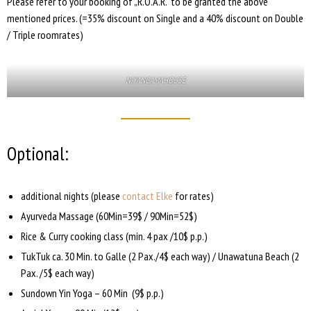
Please refer to your booking of „R.O.A.R.“ to be granted the above
mentioned prices. (=35% discount on Single and a 40% discount on Double
/ Triple roomrates)
NIYANGAMAHOUSE
Optional:
additional nights (please
contact Elke
for rates)
Ayurveda Massage (60Min=39$ / 90Min=52$)
Rice & Curry cooking class (min. 4 pax /10$ p.p.)
TukTuk ca. 30 Min. to Galle (2 Pax./4$ each way) / Unawatuna Beach (2
Pax. /5$ each way)
Sundown Yin Yoga – 60 Min (9$ p.p.)