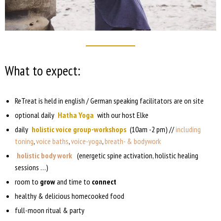
What to expect:
ReTreat is held in english / German speaking facilitators are on site
optional daily
Hatha Yoga
with our host Elke
daily
holistic
voice group-workshops
(10am -2 pm) //
including
toning
,
voice baths
,
voice-yoga
,
breath- & bodywork
h
olistic body work
(energetic spine activation, holistic healing
sessions …)
room to
grow
and time to
connect
healthy & delicious homecooked food
full-moon ritual & party