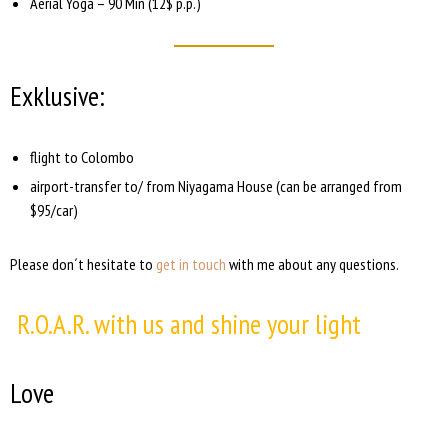
Aerial Yoga – 90 Min (12$ p.p.)
Exklusive:
flight to Colombo
airport-transfer to/ from Niyagama House (can be arranged from
$95/car)
Please don´t hesitate to
get in touch
with me about any questions.
R.O.A.R. with us and shine your light
Love