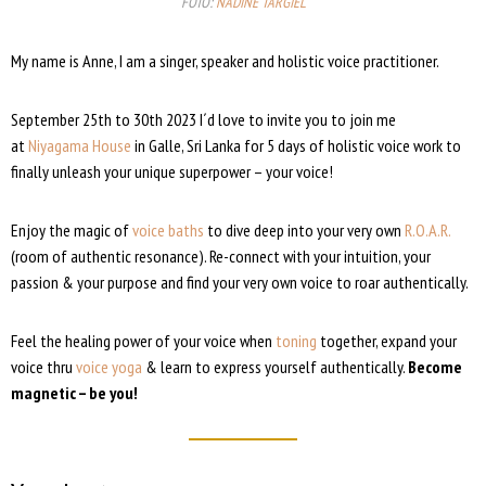
FOTO:
NADINE TARGIEL
My name is Anne, I am a singer, speaker and holistic voice practitioner.
September 25th to 30th 2023 I´d love to invite you to join me
at
Niyagama House
in Galle, Sri Lanka for 5 days of holistic voice work to
finally unleash your unique superpower – your voice!
Enjoy the magic of
voice baths
to dive deep into your very own
R.O.A.R.
(room of authentic resonance). Re-connect with your intuition, your
passion & your purpose and find your very own voice to roar authentically.
Feel the healing power of your voice when
toning
together, expand your
voice thru
voice yoga
& learn to express yourself authentically.
Become
magnetic – be you!