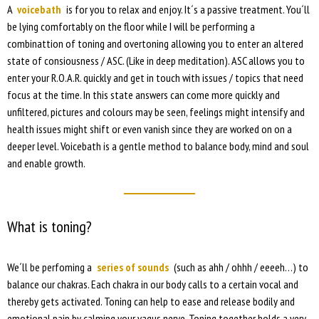
A
voicebath
is for you to relax and enjoy. It´s a passive treatment. You´ll
be lying comfortably on the floor while I will be performing a
combinattion of toning and overtoning allowing you to enter an altered
state of consiousness / ASC. (Like in deep meditation). ASC allows you to
enter your R.O.A.R. quickly and get in touch with issues / topics that need
focus at the time. In this state answers can come more quickly and
unfiltered, pictures and colours may be seen, feelings might intensify and
health issues might shift or even vanish since they are worked on on a
deeper level. Voicebath is a gentle method to balance body, mind and soul
and enable growth.
What is toning?
We´ll be perfoming a
series of sounds
(such as ahh / ohhh / eeeeh…) to
balance our chakras. Each chakra in our body calls to a certain vocal and
thereby gets activated. Toning can help to ease and release bodily and
emotional pain by calming your vagus nerve. Toning together holds a very