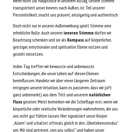
wenn nicht DIE Hauptrolle in unserem Alltag. Unsere Stimme
transportiert unser Inneres nach Außen, ist Teil unserer
Persönlichkeit, macht uns präsent, einzigartig und authentisch.
Doch nicht nur in unserer Außenwirkung spielt Stimme eine
erhebliche Rolle. Auch unserer
inneren Stimme
dürfen wir
Beachtung schenken und sie als
Kompass
auf körperlicher,
geistiger, emotionaler und spiritueller Ebene nutzen und
gezielt einsetzen.
Jeden Tag treffen wir bewusste und unbewusste
Entscheidungen, die unser Leben auf diesen Ebenen
beeinflussen. Handeln wir über einen längeren Zeitraum
entgegen unserer Intuition, kann es passieren, dass wir (oft
ganz unbemerkt) aus dem Tritt und unserem
natürlichen
Fluss
geraten. Meist bemerken wir die Schieflage erst, wenn wir
körperliche oder seelische Veränderungen wahrnehmen, die uns
uns nicht gut fühlen lassen. Hier signalsiert unser Körper
„Alarm“ und schaltet oftmals gleich in den „Überlebensmodus“
um. Wir sind getrennt „von uns selbst“ und haben unser