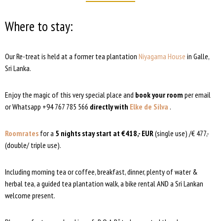
Where to stay:
Our Re-treat is held at a former tea plantation
Niyagama House
in Galle,
Sri Lanka.
Enjoy the magic of this very special place and
book your room
per email
or Whatsapp +94 767 785 566
directly with
Elke de Silva
.
Roomrates
for a
5 nights stay start at €418,- EUR
(single use) /€ 477,-
(double/ triple use).
Including morning tea or coffee, breakfast, dinner, plenty of water &
herbal tea, a guided tea plantation walk, a bike rental AND a Sri Lankan
welcome present.