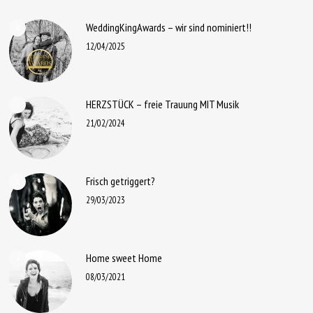
WeddingKingAwards – wir sind nominiert!!
1
12/04/2025
HERZSTÜCK – freie Trauung MIT Musik
2
21/02/2024
Frisch getriggert?
3
29/03/2023
Home sweet Home
4
08/03/2021