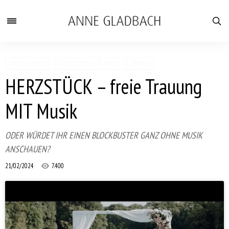
ANNE GLADBACH
HOCHZEITEN
MUSIK
SW!TCH
HERZSTÜCK – freie Trauung
MIT Musik
ODER WÜRDET IHR EINEN BLOCKBUSTER GANZ OHNE MUSIK
ANSCHAUEN?
21/02/2024
7.400