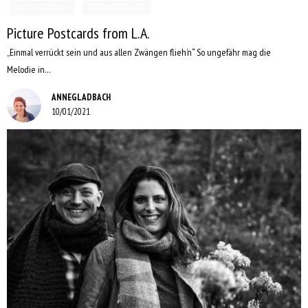
ANNE GLADBACH
STIMMVERTRAUEN
Picture Postcards from L.A.
„Einmal verrückt sein und aus allen Zwängen flieh’n“ So ungefähr mag die
Melodie in…
ANNEGLADBACH
10/01/2021