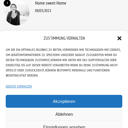
Home sweet Home
4
08/03/2021
Ein „Huhn“ für die HÖHNER
5
ZUSTIMMUNG VERWALTEN
19/01/2021
UM DIR EIN OPTIMALES ERLEBNIS ZU BIETEN, VERWENDEN WIR TECHNOLOGIEN WIE COOKIES,
UM GERÄTEINFORMATIONEN ZU SPEICHERN UND/ODER DARAUF ZUZUGREIFEN. WENN DU
DIESEN TECHNOLOGIEN ZUSTIMMST, KÖNNEN WIR DATEN WIE DAS SURFVERHALTEN ODER
EINDEUTIGE IDS AUF DIESER WEBSITE VERARBEITEN. WENN DU DEINE ZUSTIMMUNG NICHT
ERTEILST ODER ZURÜCKZIEHST, KÖNNEN BESTIMMTE MERKMALE UND FUNKTIONEN
BEEINTRÄCHTIGT WERDEN.
DIENSTE VERWALTEN
Akzeptieren
IMPRESSUM
DATENSCHUTZERKLÄRUNG
AGB
Ablehnen
WIDERRUFSBELEHRUNG
KONTAKT
Einstellungen ansehen